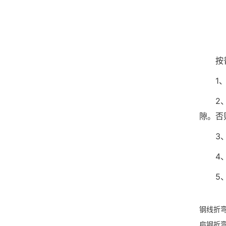
快
按普通
1、首
2、行
隙。否
3、折
4、后
5、踩
钢线折
扁钢折