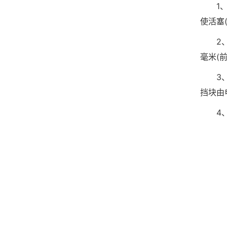
1、滑
使活塞
2、工
毫米(
3、同
挡块由
4、挡