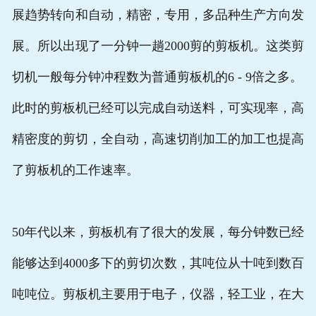
展趋势转向和自动，精密，专用，多品种生产方向发
展。所以出现了一分钟一趟2000剪的剪板机。这类剪
切机一般每分钟冲程数为普通剪板机的6 - 9倍之多。
此时的剪板机已经可以完成自动送料，可实现率，高
精密度的剪切，全自动，高速切削加工的加工也提高
了剪板机的工作速率。
50年代以来，剪板机有了很大的发展，每分钟数已经
能够达到4000多下的剪切次数，其吨位从十吨到数百
吨吨位。剪板机主要用于电子，仪器，轻工业，在大