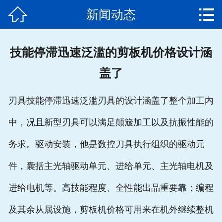


新闻动态
网站首页

公司简介
技能停滞迅速泛滥的剪板机价格设计涵
产品中心
盖了
新闻动态
刃具技能停滞迅速泛滥刃具的设计涵盖了整个加工内
发货通知
中，况且新型刃具可以满足颠簸加工以及抗振性能的
客户案例
务求。驱动安装，他是数控刀具执行组织的驱动元
售后服务
件，囊括主光轴驱动单元、进给单元、主光轴电机及
进给电机等。高技能程度、全性能出品重要靠；编程
联系我们
及其余从属设施，剪板机价格可用来在机外继续整机